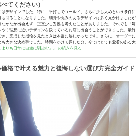
述べてください）
のはデザインでした。特に、平打ちでゴールド、さらに少し太めという条件に
舗も回ることになりました。細身や丸みのあるデザインは多く見かけましたが
はなかなか出会えず、正直少し妥協も考えたことがありました。それでも「毎
うやく理想に近いデザインを扱っているお店に出会うことができました。最終
でき、完成した指輪を見たときは本当に嬉しかったです。さらに、オーダーに
とも大きな決め手でした。時間をかけて探した分、今ではとても愛着のある大
たよりも日常に自然に馴染む」』 の続きを見る
い価格で叶える魅力と後悔しない選び方完全ガイド