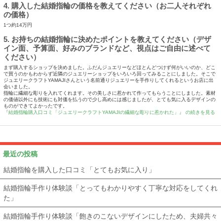
4. 購入した結婚指輪の価格を教えてください（お二人それぞれ
の価格）
1つ約14万円
5. お持ちの結婚指輪に決めたポイントを教えてください（デザ
イン面、予算面、好みのブランドなど、視点はご自由に述べて
ください）
まず購入するショップを決めました。ふだんジュエリーなどほとんどつけず何がいいのか、どこ
で買うのかもわからず近隣のジュエリーショップをいろいろ回ってみることにしました。そこで
ジュエリークラフトYAMAJIさんという名前通りジュエリーを手作りしてくれるというお店に出
会いました。
指輪に繊細な彫りを入れてくれます。その美しさに惹かれて作ってもらうことにしました。素材
の価値以外にも技術にも対価を払うので少し高めには感じましたが、とても気に入るデザインの
ものができてよかったです。
『結婚指輪購入口コミ「ジュエリークラフトYAMAJIの繊細な彫りに惹かれた」』 の続きを見る
最近の投稿
結婚指輪を購入した口コミ「とてもお気に入り」
結婚指輪手作り体験談「とってもわかりやすく丁寧な対応をしてくれ
た」
結婚指輪手作り体験談「飽きのこないデザインにしたため、夫婦共々