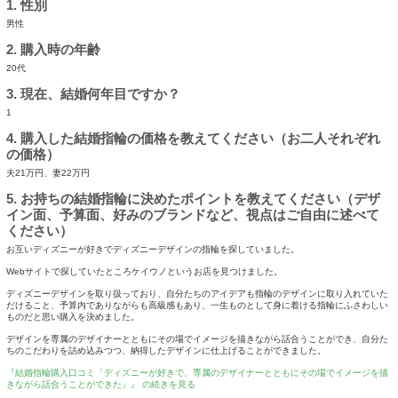
1. 性別
男性
2. 購入時の年齢
20代
3. 現在、結婚何年目ですか？
1
4. 購入した結婚指輪の価格を教えてください（お二人それぞれ
の価格）
夫21万円、妻22万円
5. お持ちの結婚指輪に決めたポイントを教えてください（デザ
イン面、予算面、好みのブランドなど、視点はご自由に述べて
ください）
お互いディズニーが好きでディズニーデザインの指輪を探していました。
Webサイトで探していたところケイウノというお店を見つけました。
ディズニーデザインを取り扱っており、自分たちのアイデアも指輪のデザインに取り入れていた
だけること、予算内でありながらも高級感もあり、一生ものとして身に着ける指輪にふさわしい
ものだと思い購入を決めました。
デザインを専属のデザイナーとともにその場でイメージを描きながら話合うことができ、自分た
ちのこだわりを詰め込みつつ、納得したデザインに仕上げることができました。
『結婚指輪購入口コミ「ディズニーが好きで、専属のデザイナーとともにその場でイメージを描
きながら話合うことができた」』 の続きを見る